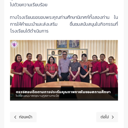
ไปด้วยความเรียบร้อย
ทางโรงเรียนขอขอบพระคุณท่านศึกษานิเทศก์ทั้งสองท่าน ใน
การให้คำแนะนำและส่งเสริม ชื่นชมสนับสนุนในกิจกรรมที่
โรงเรียนได้ดำเนินการ
ตรวจสอบติดตามการประกันคุณภาพภายในของสถานศึกษา
โรงเรียนอนุบาลดรุณานุกูลลานกระบือ
ก่อนหน้า
ต่อไป
เนื้อหาก่อนหน้า: ผลงานเล่านิทานสั้นของนักเรียน
เนื้อหาถัดไป: 1 มิ