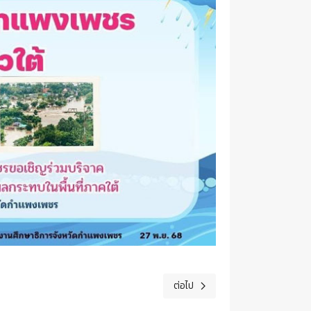
ต่อไป
เนื้อหาถัดไป: TLK Sport 2025 T